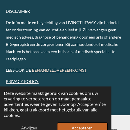
DISCLAIMER
De informatie en begeleiding van LIVINGTHEWAY zijn bedoeld
ter ondersteuning van educatie en leefstijl. Zij vervangen geen
medisch advies, diagnose of behandeling door een arts of andere
BIG-geregistreerde zorgverlener. Bij aanhoudende of medische
klachten is het raadzaam een huisarts of medisch specialist te
raadplegen.
LEES OOK DE
BEHANDELOVEREENKOMST
PRIVACY POLICY
Deze website maakt gebruik van cookies om uw
ervaring te verbeteren en op maat gemaakte
Powered by
JouwWeb
advertenties weer te geven. Door op ‘Accepteren’ te
klikken, gaat u akkoord met het gebruik van alle
cookies.
Afwijzen
Accepteren
E-mailadres
Telefoonnummer
WhatsApp